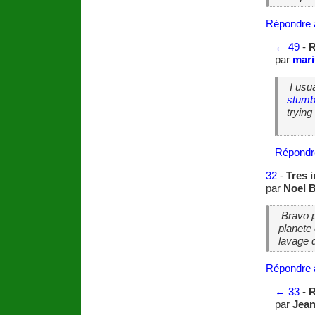
Répondre 
←
49
-
R
par
mari
I usu
stumb
trying
Répondr
32
-
Tres 
par
Noel B
Bravo po
planete
lavage 
Répondre 
←
33
-
R
par
Jea