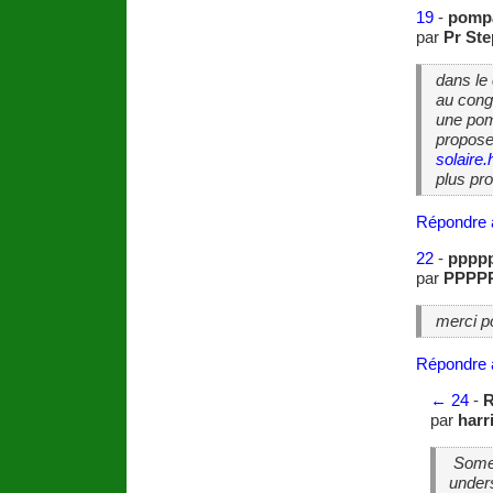
19
-
pomp
par
Pr St
dans le
au congo
une pom
propose
solaire.
plus pr
Répondre 
22
-
pppp
par
PPPP
merci p
Répondre 
←
24
-
R
par
harr
Some 
unders