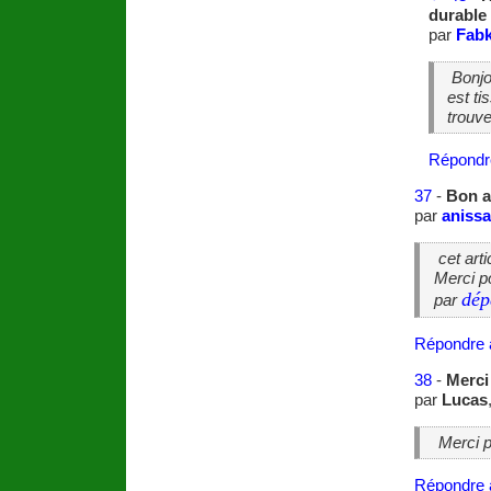
durable
par
Fabk
Bonjo
est ti
trouv
Répondr
37
-
Bon a
par
anissa
cet artic
Merci p
dép
par
Répondre 
38
-
Merci
par
Lucas
Merci po
Répondre 