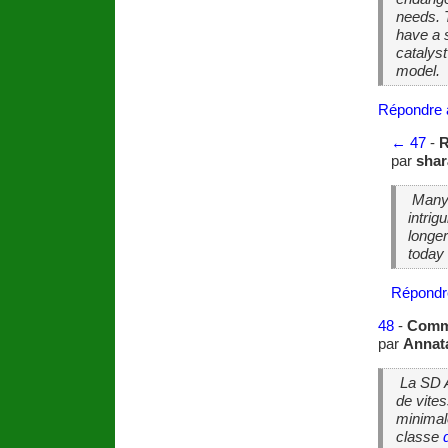
needs. 
have a 
catalys
model.
Répondre 
←
47
-
R
par
shar
Many 
intrig
longe
today 
Répondr
48
-
Comm
par
Annat
La SD A
de vite
minimal
classe