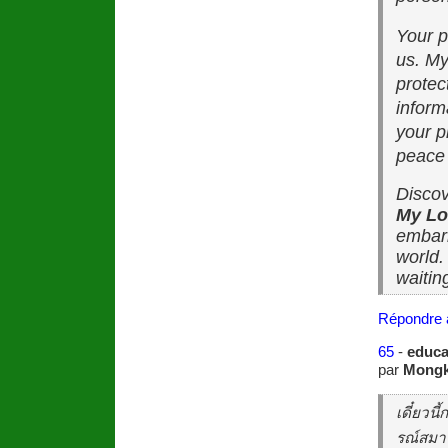
Your p
us. My
protec
inform
your p
peace 
Discov
My Lo
embark
world.
waitin
Répondre 
65
-
educa
par
Mongk
เดี๋ยวน
รณ์สมาร