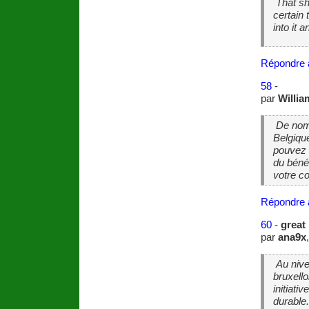
That sh
certain t
into it 
Répondre 
58
-
par
Willia
De nomb
Belgique
pouvez s
du béné
votre c
Répondre 
60
-
great
par
ana9x
Au nive
bruxello
initiati
durable