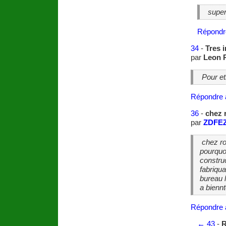
super 
Répondr
34
-
Tres 
par
Leon P
Pour et
Répondre 
36
-
chez 
par
ZDFE
chez ro
pourquoi
construc
fabriqua
bureau l
a biennt
Répondre 
←
43
-
R