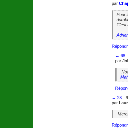
par
Cha
Pour i
durabl
C'est 
Adrie
Répondr
←
68
par
Jo
Now
Mah
Répon
←
23
-
R
par
Laur
Merci 
Répondr