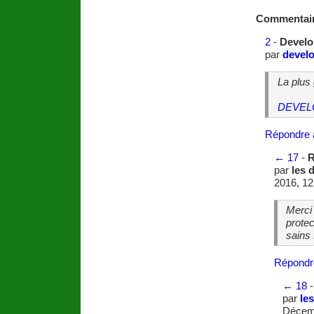
Commentai
2
-
Develo
par
devel
La plus
DEVEL
Répondre 
←
17
-
R
par
les 
2016, 12
Merci 
protec
sains
Répondr
←
18
par
le
Décem