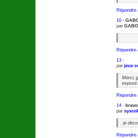
Répondre 
10
-
GABO
par
GABO
Répondre 
13
-
par
jeux 
Merci, g
exposé.
Répondre 
14
-
bravo
par
sysco
je deco
Répondre 