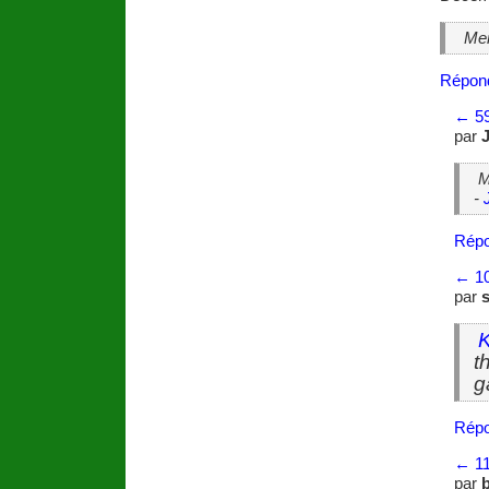
Mer
Répon
←
5
par
Ma
-
Répo
←
1
par
K
t
g
Répo
←
1
par