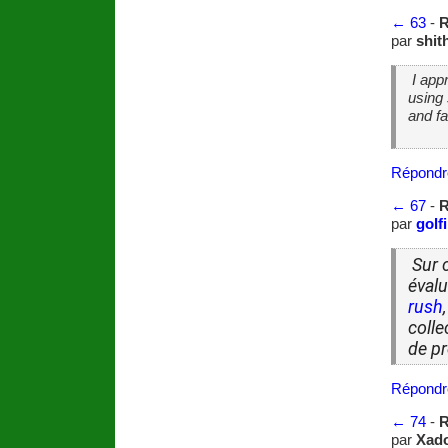
←
63
-
R
par
shit
I appr
using 
and f
Répondr
←
67
-
R
par
golf
Sur 
éval
rush
colle
de p
Répondr
←
74
-
R
par
Xad