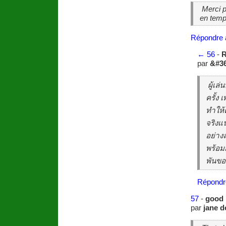
Merci po
en temp
Répondre 
←
56
-
R
par
&#36
ผู้เล
ครั้ง
ทำให้
จริงแ
อย่าง
พร้อม
พันขอ
Répondr
57
-
good
par
jane 