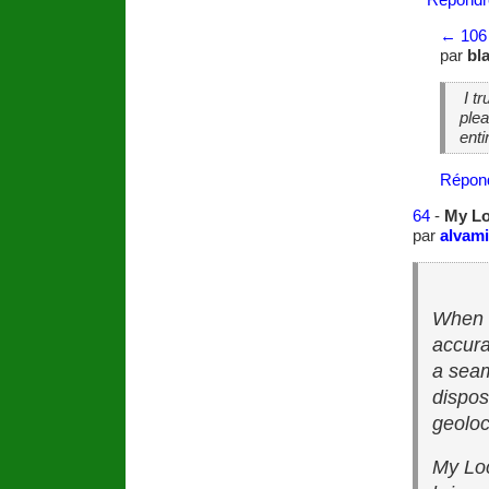
←
106
par
bl
I tr
plea
enti
Répon
64
-
My Lo
par
alvami
When i
accura
a seam
dispos
geoloc
My Loc