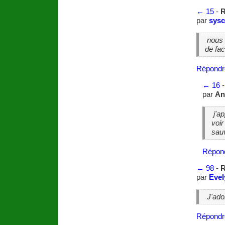
←
15
-
R
par
sysc
nous 
de fa
Répondr
←
16
par
An
j'a
voi
sau
Répon
←
98
-
R
par
Evel
J'ador
Répondr