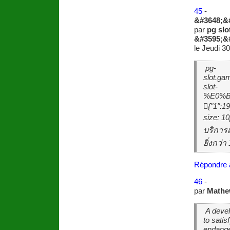
45
-
&#3648;&
par
pg slo
&#3595;&
le Jeudi 3
pg-
slot.
slot-
%E0%B
{"1":19
size: 10
บริการ
ยิ่งกว่
Répondre 
46
-
par
Mathe
A devel
to satis
endanger