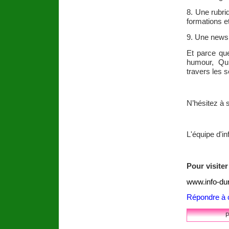
8. Une rubri
formations e
9. Une newsle
Et parce que
humour, Quiz
travers les 
N’hésitez à s
L'équipe d'in
Pour visiter 
www.info-du
Répondre à c
P