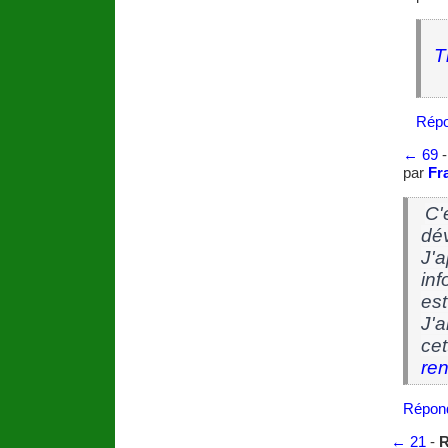
T
Répo
←
69
par
Fr
C'
dé
J'a
inf
est
J'a
cet
re
Répon
←
21
-
R