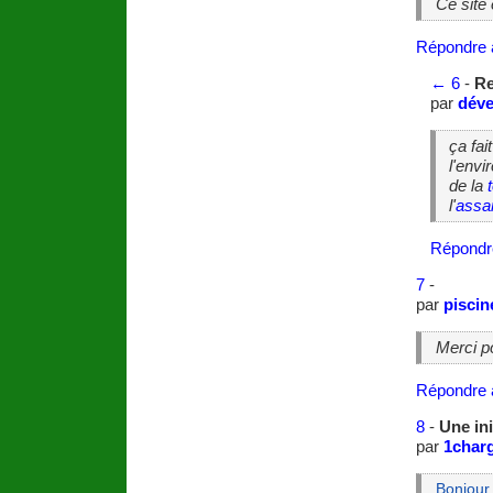
Ce site 
Répondre 
←
6
-
Re
par
déve
ça fai
l'envi
de la
l'
assa
Répondr
7
-
par
piscin
Merci po
Répondre 
8
-
Une in
par
1charg
Bonjour,