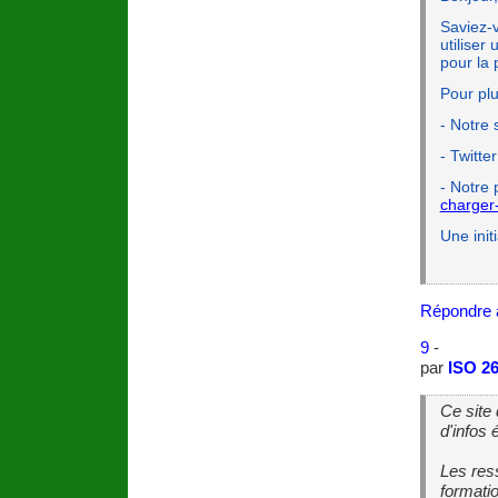
Saviez-v
utiliser
pour la
Pour plu
- Notre 
- Twitter
- Notre
charger
Une ini
Répondre 
9
-
par
ISO 2
Ce site
d'infos
Les res
formatio