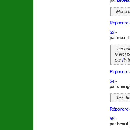
par
BioNat
Merci 
Répondre 
53
-
par
max
, 
cet arti
Merci p
l
iv
par
Répondre 
54
-
par
change
Tres b
Répondre 
55
-
par
beauf