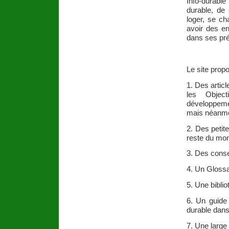
Info-durable
durable, de 
loger, se ch
avoir des e
dans ses pré
Le site propo
1. Des artic
les Object
développeme
mais néanmoi
2. Des peti
reste du mo
3. Des conse
4. Un Glossa
5. Une bibli
6. Un guide
durable dans
7. Une large 