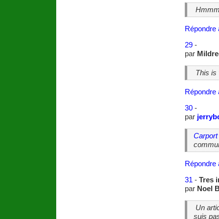
Hmmm
Répondre 
29
-
par
Mildr
This is
Répondre 
30
-
par
jerryb
Carport
commun
Répondre 
31
-
Tres 
par
Noel B
Un arti
suis pas