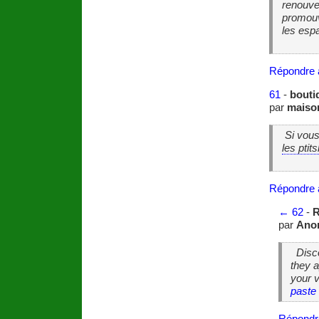
renouvel
promouvo
les espa
Répondre 
61
-
bouti
par
maiso
Si vous
les ptit
Répondre 
←
62
-
R
par
Ano
Disco
they 
your v
paste
Répondr