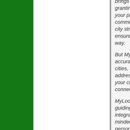
brings
granti
your p
commun
city s
ensure
way.
But My
accura
cities
addres
your c
connec
MyLoc
guidin
integr
minded
perso