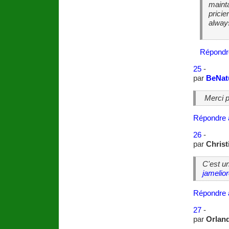
mainta
pricie
alway
Répondr
25
-
par
BeNat
Merci p
Répondre 
26
-
par
Christ
C'est un
jamelio
Répondre 
27
-
par
Orlan