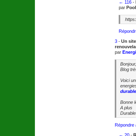
←
116
-
par
Pool
https
Répondr
3
-
Un site
renouvela
par
Energ
Bonjour
Blog trè
Voici un
energies
durabl
Bonne l
A plus
Durable
Répondre 
←
20
-
R