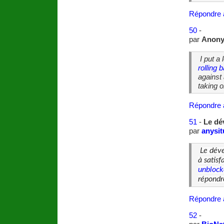
Répondre 
50
-
par
Anon
I put a 
rolling b
against 
taking o
Répondre 
51
-
Le dé
par
anysit
Le dév
à satisf
unblock
répondr
Répondre 
52
-