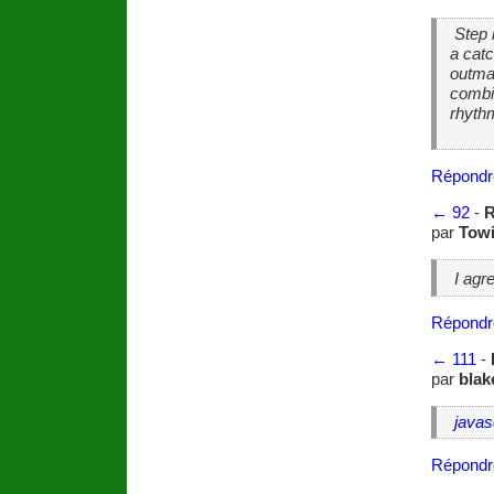
Step i
a cat
outma
combin
rhyth
Répondr
←
92
-
R
par
Towi
I agr
Répondr
←
111
-
par
blak
javas
Répondr