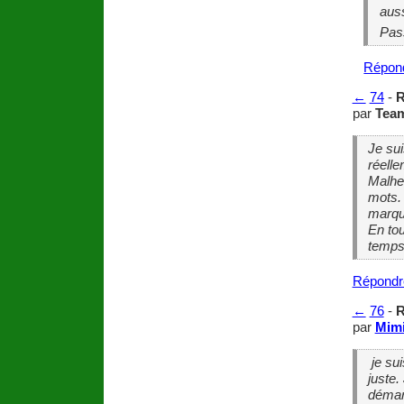
auss
Pas
Répon
←
74
-
R
par
Team
Je sui
réelle
Malhe
mots. 
marqu
En tou
temps
Répondr
←
76
-
R
par
Mim
je sui
juste.
démarr