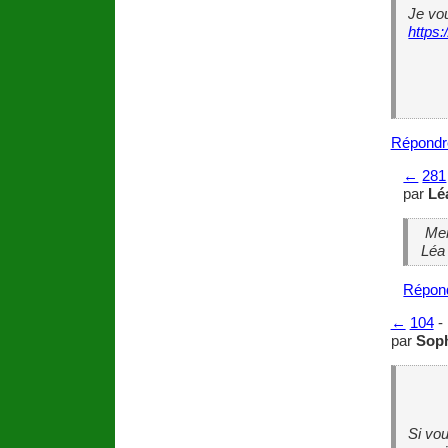
Je vou
https:
Répondr
←
281
par
Lé
Mer
Léa
Répon
←
104
-
par
Sop
Si vou