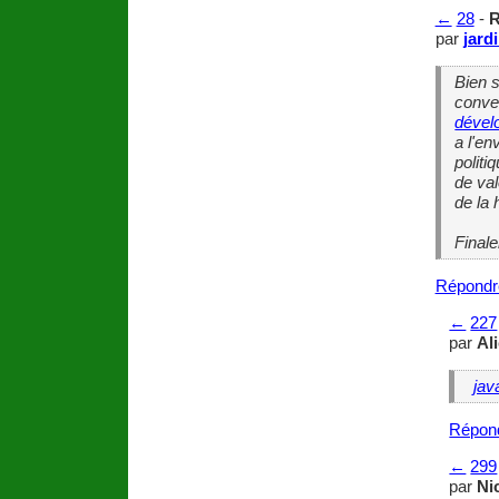
←
28
-
R
par
jard
Bien s
conven
dével
a l'e
politi
de val
de la 
Finale
Répondr
←
227
par
Al
jav
Répon
←
299
par
Ni