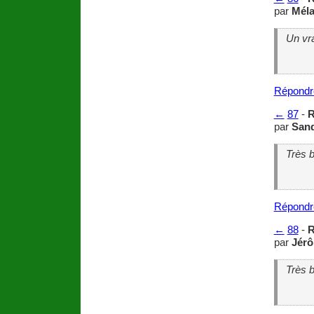
par
Méla
Un vr
Répondr
←
87
-
R
par
Sand
Très 
Répondr
←
88
-
R
par
Jér
Très 