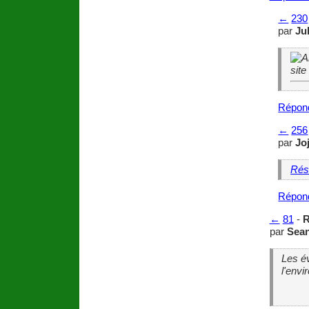
←
230
par
Ju
Répon
←
256
par
Jo
Rés
Répon
←
81
-
R
par
Sea
Les é
l'env