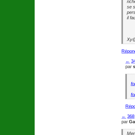
rich
se s
pers
il f
Xy@
Répon
←
3
par
fo
fo
Répo
←
368
par
Ga
Merc