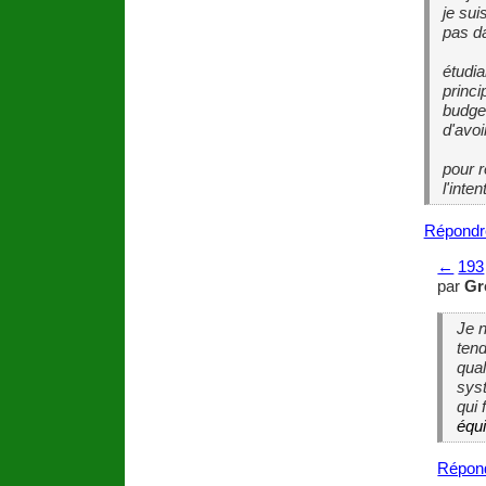
je sui
pas da
étudia
princ
budget
d'avoi
pour r
l'inte
Répondr
←
193
par
Gr
Je n
tend
qual
syst
qui 
équi
Répon