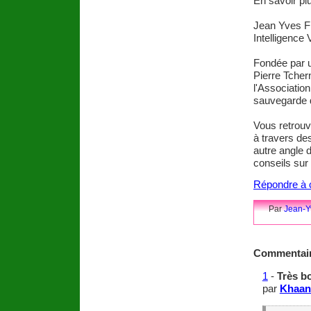
En savoir pl
Jean Yves F
Intelligence 
Fondée par u
Pierre Tcher
l'Association
sauvegarde 
Vous retrouve
à travers des
autre angle d
conseils sur
Répondre à c
Par
Jean-Y
Commentai
1
-
Très b
par
Khaan