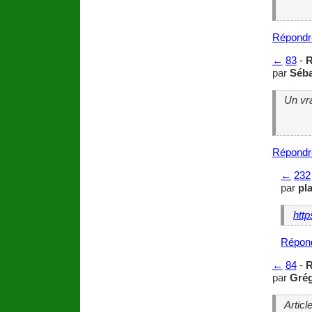
Répondr
←
83
-
R
par
Séba
Un vr
Répondr
←
232
par
pl
htt
Répon
←
84
-
R
par
Gré
Articl