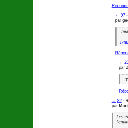
Répondr
←
97
par
ge
hea
type
Répon
←
2
par
T
Répo
←
82
-
R
par
Mari
Les é
l'env