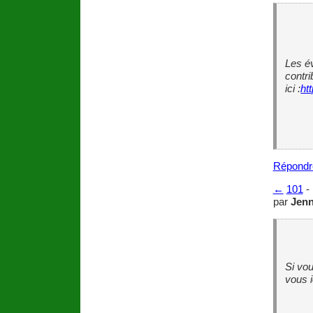
Les év
contri
ici :
ht
Répondr
←
101
-
par
Jenn
Si vou
vous i