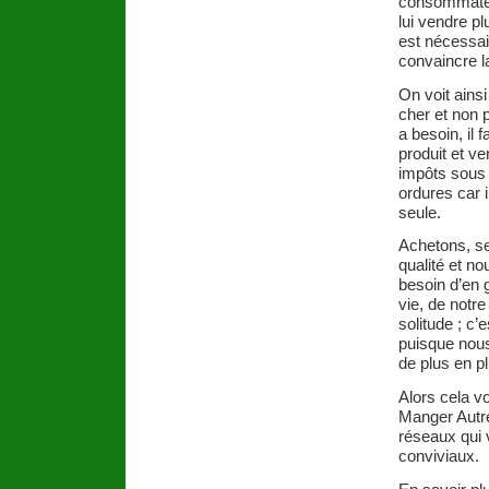
consommateur
lui vendre pl
est nécessai
convaincre l
On voit ains
cher et non 
a besoin, il 
produit et v
impôts sous
ordures car i
seule.
Achetons, se
qualité et n
besoin d’en 
vie, de notre
solitude ; c’
puisque nous
de plus en p
Alors cela v
Manger Autre
réseaux qui 
conviviaux.