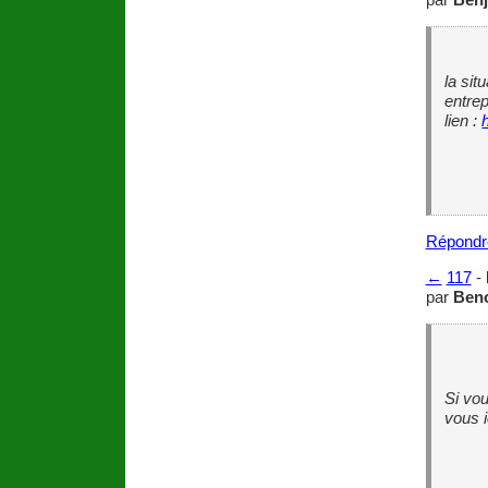
la sit
entrep
lien :
Répondr
←
117
-
par
Beno
Si vou
vous i