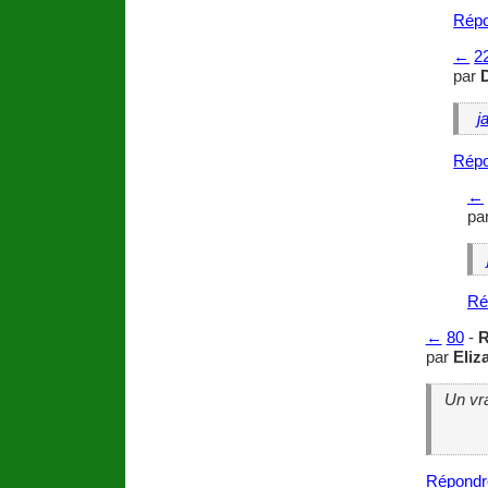
Répo
←
2
par
j
Répo
←
pa
Ré
←
80
-
R
par
Eliz
Un vr
Répondr