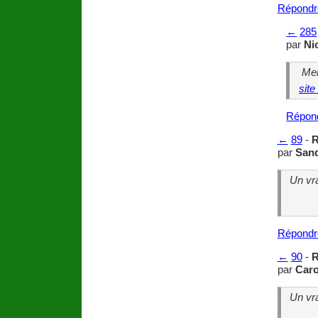
Répondr
←
285
par
Ni
Merc
site
Répon
←
89
-
R
par
Sand
Un vr
Répondr
←
90
-
R
par
Caro
Un vr