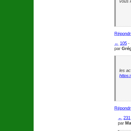
vous i
Répondr
←
105
-
par
Gré
les ac
https:
Répondr
←
231
par
Ma