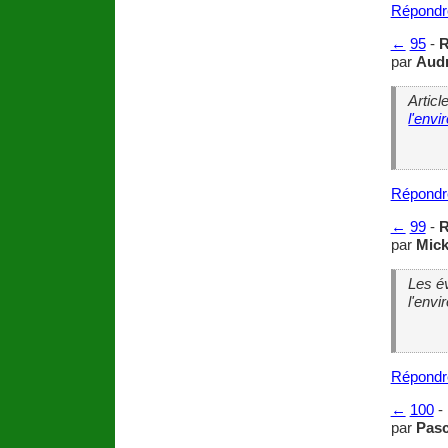
Répondr
←
95
-
R
par
Aud
Articl
l'env
Répondr
←
99
-
R
par
Mick
Les é
l'env
Répondr
←
100
-
par
Pasc