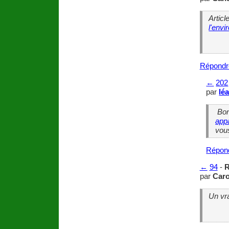
Articl
l'env
Répondr
←
202
par
lé
Bonj
app
vou
Répon
←
94
-
R
par
Caro
Un vr