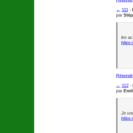
←
111
-
par
Sté
les ac
https:
Répondr
←
112
-
par
Emil
Je vou
https: