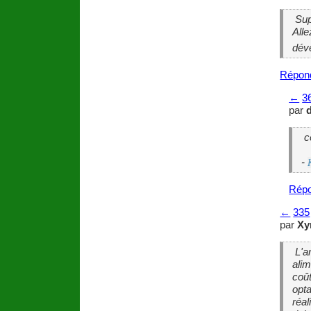
Supe
Alle
dév
Répon
←
3
par
d
ce
-
Répo
←
335
par
Xy
L'a
alim
coût
opta
réal