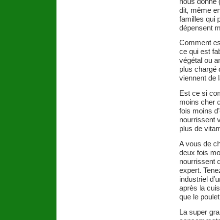
nous donne g
dit, même en
familles qui 
dépensent m
Comment est 
ce qui est fa
végétal ou an
plus chargé d
viennent de la
Est ce si co
moins cher q
fois moins d
nourrissent 
plus de vitam
A vous de ch
deux fois mo
nourrissent 
expert. Tenez
industriel d’
après la cui
que le poulet
La super gra