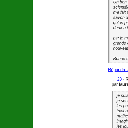
Un bon a
scientif
me fait
savon de
qu'on pa
deux à 
ps: je m
grande o
nouveau
Bonne co
Répondre 
←
23
-
R
par
laur
je sui
je ser
les pr
toxico
malheu
imagin
les jo