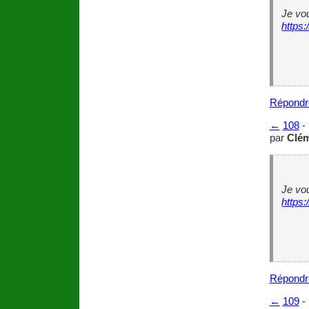
Je vou
https:
Répondr
←
108
-
par
Clé
Je vou
https:
Répondr
←
109
-