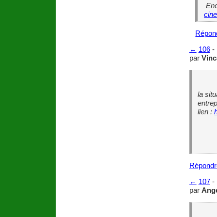
Enc
cine
Répon
←
106
-
par
Vinc
la sit
entrep
lien :
Répondr
←
107
-
par
Angé