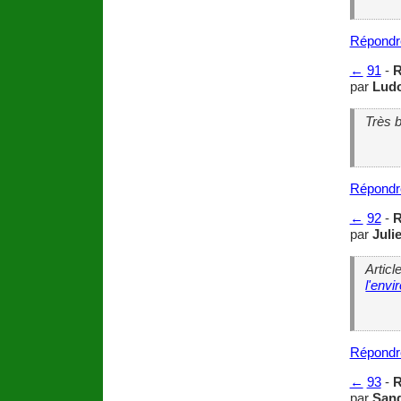
Répondr
←
91
-
R
par
Ludo
Très 
Répondr
←
92
-
R
par
Juli
Articl
l'env
Répondr
←
93
-
R
par
Sand