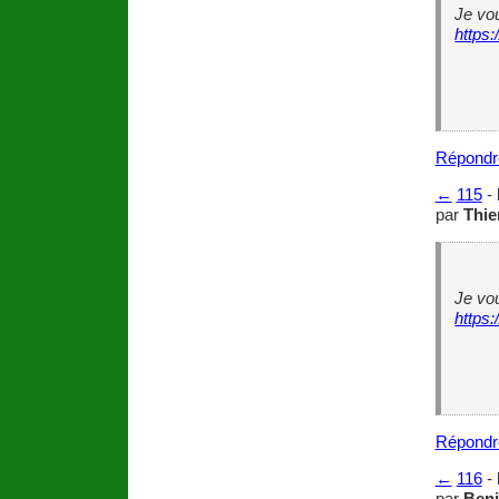
Je vou
https:
Répondr
←
115
-
par
Thie
Je vou
https:
Répondr
←
116
-
par
Ben