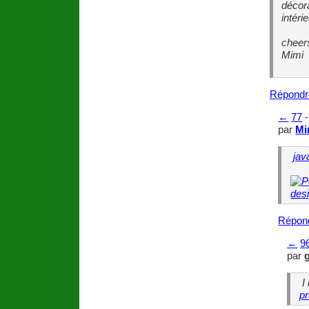
décora
intéri
cheer
Mimi
Répondr
←
77
par
Mi
jav
Répon
←
9
par
I 
pr