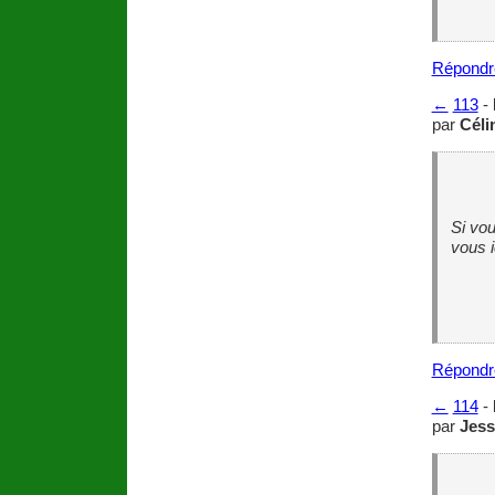
Répondr
←
113
-
par
Céli
Si vou
vous i
Répondr
←
114
-
par
Jess