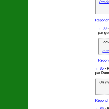
l'env
Répondr
←
98
par
ge
dev
mar
Répon
←
85
-
R
par
Dam
Un vr
Répondr
←
86
-
R