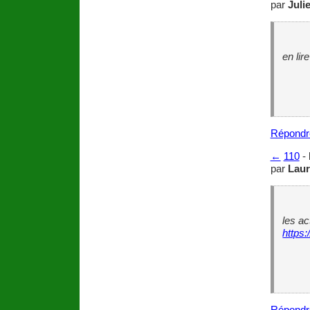
par
Juli
en lir
Répondr
←
110
-
par
Laur
les ac
https:
Répondr