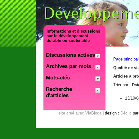
Informations et discussions
sur le développement
durable ou soutenable
Discussions actives
Page principa
Archives par mois
Qualité de vi
Articles à pr
Mots-clés
Trier par :
Dat
Recherche
d'articles
13/10/0
site créé avec ViaBloga
| design :
Déclic
pa