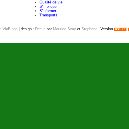
Qualité de vie
S'impliquer
S'informer
Transports
ec ViaBloga
| design :
Déclic
par
Maurice Svay
et
Stephane
| Version
RSS 1.0