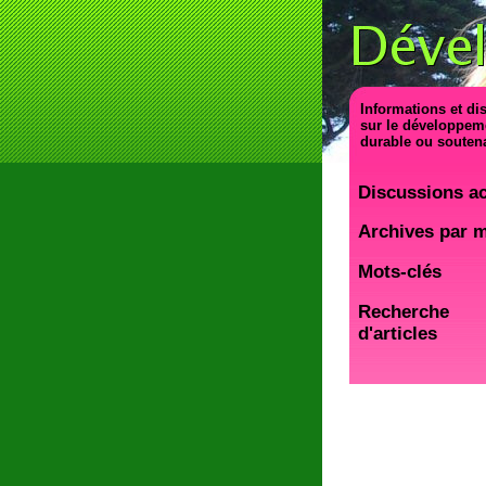
Informations et di
sur le développem
durable ou souten
Discussions ac
Archives par 
Mots-clés
Recherche
d'articles