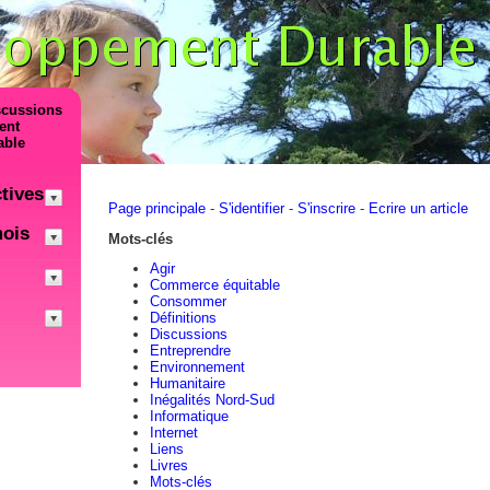
scussions
ent
able
tives
Page principale
-
S'identifier
-
S'inscrire
-
Ecrire un article
mois
Mots-clés
Agir
Commerce équitable
Consommer
Définitions
Discussions
Entreprendre
Environnement
Humanitaire
Inégalités Nord-Sud
Informatique
Internet
Liens
Livres
Mots-clés