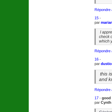
Répondre 
15
-
par
maria
I appre
check 
which 
Répondre 
16
-
par
dustic
this i
and k
Répondre 
17
-
good
par
Cynth 