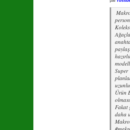
par
rossde
Makro
person
Koleks
Ağaçlar
anahta
paylaş
hazırlı
modell
Super 
planla
uzunlu
Ürün 
olması
Fakat g
daha u
Makrom
#makro