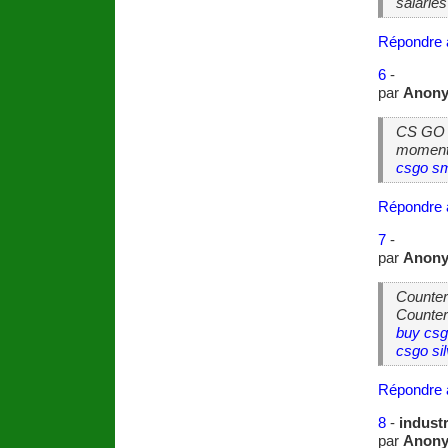
salarie
Répondre 
6
-
par
Anon
CS GO i
moment
csgo sm
Répondre 
7
-
par
Anon
Counter 
Counter
buy csg
csgo si
Répondre 
8
-
indust
par
Anon