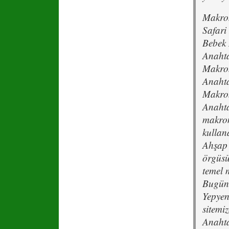
Makrom
Safari
Bebek
Anahta
Makrom
Anahta
Makro
Anahta
makrom
kullan
Ahşap 
örgüsü
temel 
Bugün 
Yepyeni
sitemi
Anahtar