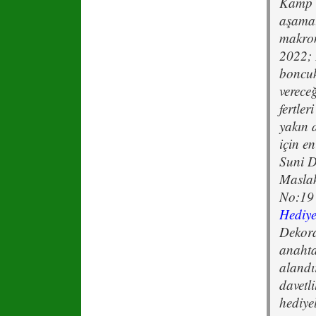
Kamp S
aşamal
makrom
2022; 
boncuk
vereceğ
fertler
yakın 
için e
Suni D
Maslak
No:19 
Hediye
Dekora
anahta
alandır
davetl
hediyel