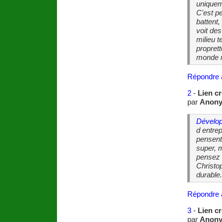
uniqueme
C'est p
battent,
voit de
milieu 
proprett
monde ne
Répondre 
2
-
Lien cr
par
Anon
Dévelo
d entre
pensent
super, 
pensez 
Christo
durable
Répondre 
3
-
Lien cr
par
Anon