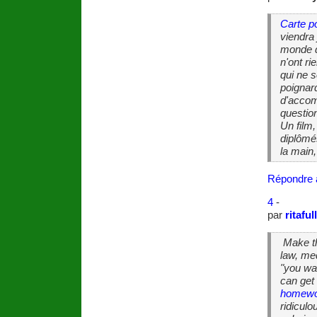
Carte po
viendra 
monde du
n'ont r
qui ne s
poignard
d'accom
question
Un film
diplômé
la main,
Répondre 
4
-
par
ritaful
Make the
law, med
"you wa
can get
homewo
ridicul