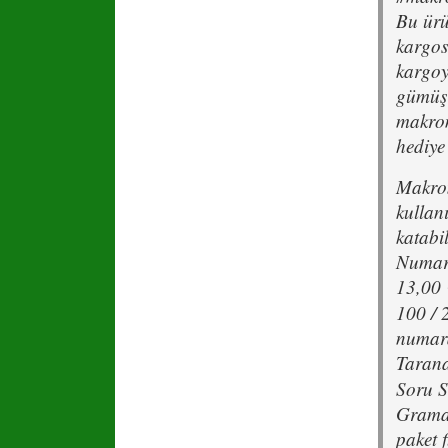
Bu ürü
kargos
kargoya
gümüş 
makrom
hediye
Makrom
kullan
katabil
Numar
13,00 
100 / 
numar
Tarana
Soru S
Gramaj
paket 