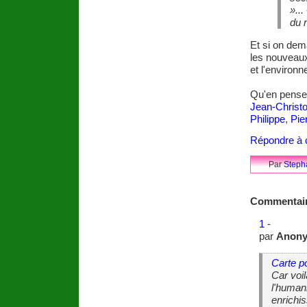
»..
du r
Et si on dem
les nouveaux
et l'environ
Qu'en pens
Jean-Christ
Philippe
,
Pie
Répondre à c
Par
Steph
Commentai
1
-
par
Anon
Carte p
Car voil
l'humani
enrichi