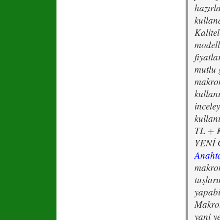
hazırl
kullan
Kalite
modelle
fiyatla
mutlu 
makrom
kullan
incele
kullan
TL + 
YENİ 
Anahta
makrom
tuşları
yapabi
Makrom
yani ye