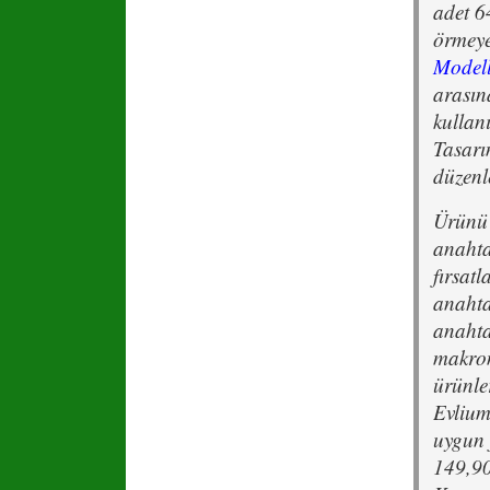
adet 6
örmeye
Modell
arasın
kullan
Tasarı
düzenl
Ürünü 
anahta
fırsat
anahta
anahta
makrom
ürünle
Evlium
uygun 
149,90