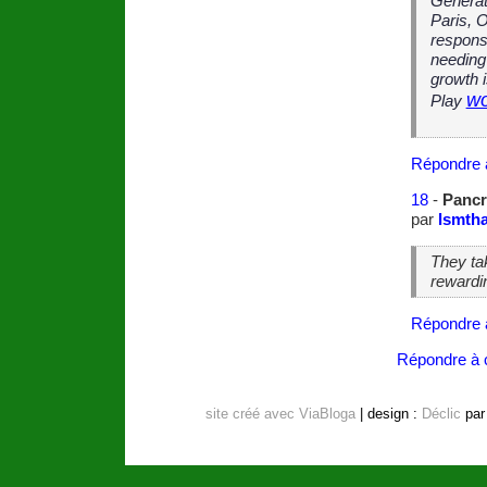
Générat
Paris, 
responsi
needing
growth 
wo
Play
Répondre 
18
-
Pancr
par
lsmtha
They tak
rewardi
Répondre 
Répondre à c
site créé avec ViaBloga
| design :
Déclic
pa