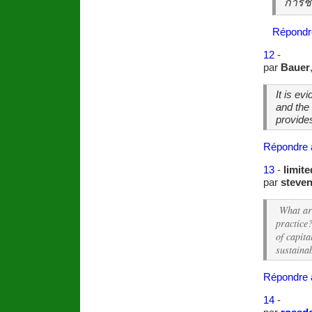
การชน
Répondr
12
-
par
Bauer
It is ev
and the 
provide
Répondre 
13
-
limit
par
steve
What are
practice
of capita
sustaina
Répondre 
14
-