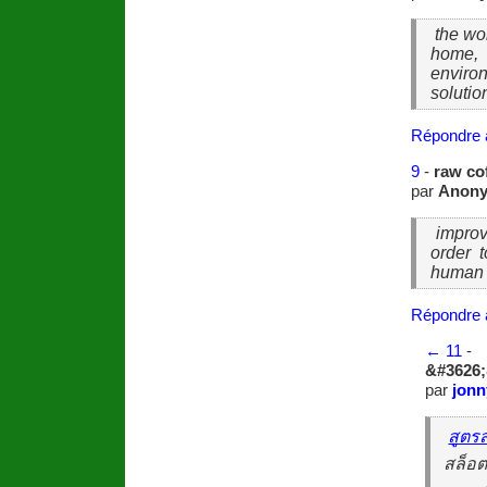
the wor
home, 
enviro
soluti
Répondre 
9
-
raw co
par
Anon
improv
order 
human 
Répondre 
←
11
-
&#3626;
par
jonn
สูตร
สล็อต