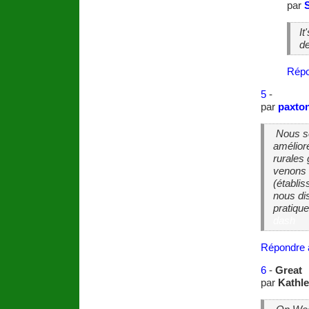
par
It
d
Répo
5
-
par
paxton
Nous so
améliore
rurales 
venons 
(établi
nous di
pratiqu
dash
Répondre 
6
-
Great
par
Kathle