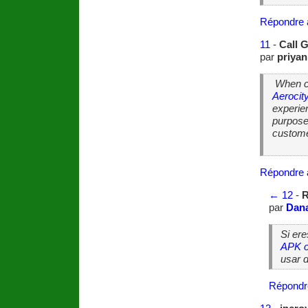
Répondre 
11
-
Call G
par
priyan
When co
Aerocit
experien
purpose
custom
Répondre 
←
12
-
R
par
Dan
Si er
APK o
usar 
Répondr