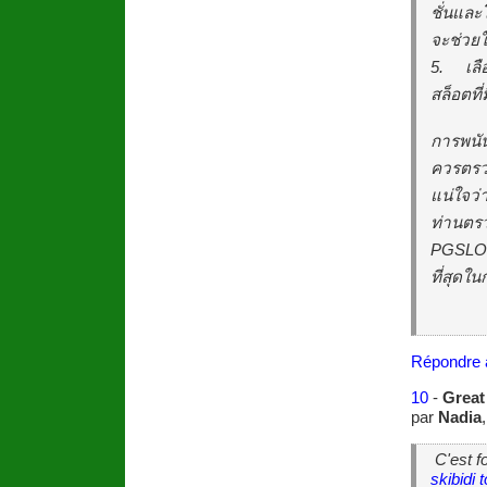
ชั่นและ
จะช่วยใ
5.
เลื
สล็อตที่
การพนัน
ควรตรวจ
แน่ใจว่
ท่านตรว
PGSLOT 
ที่สุด
Répondre 
10
-
Great
par
Nadia
C'est fo
skibidi t