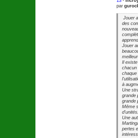
13
-
incro
par
guroc
Jouer a
des comp
nouveau
complète
apprend
Jouer a
beaucou
meilleu
Il exis
chacun 
chaque f
l'utilis
à augme
Une stra
grande p
grande p
Même si
d'unités
Une autr
Marting
pertes e
intéress