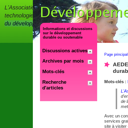
L'Association e-Développement (
AEDEV
Dinosa
technologies de l'information et de la communic
du développement durable
.
on et de la communicati
Informations et discussions
développement durable. chnologies de l'information et 
sur le développement
durable ou soutenable
service du développement durable.
ppement (AEDEV) a po
l'information et de la communication dans les pays du 
Discussions actives
Page principa
durable.
ormation et de la communication dans les pays 
Archives par mois
AEDEV
durab
Mots-clés
Mots-clés :
Recherche
d'articles
L'A
d'e
de 
met
Avec un cont
services gra
site à visite