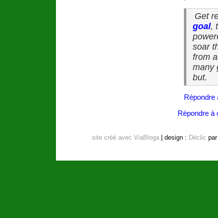
Get r
goal
,
powere
soar t
from a
many g
but.
Répondre 
Répondre à c
site créé avec ViaBloga
| design :
Déclic
pa