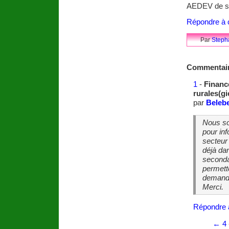
AEDEV de sit
Répondre à c
Par
Steph
Commentai
1
-
Financ
rurales(gi
par
Belebe
Nous so
pour in
secteur
déjà da
seconda
permette
demando
Merci.
Répondre 
←
4