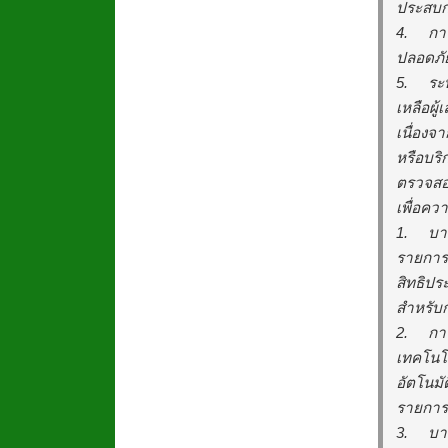
ประสบกา
4.
กา
ปลอดภัย
5.
ระบ
เหลือผู
เนื่องจ
หรือบร
ตรวจสอบ
เพื่อคว
1.
บา
รายการฝ
สิทธิประ
สำหรับ
2.
กา
เทคโนโล
อัตโนมั
รายการอ
3.
บา