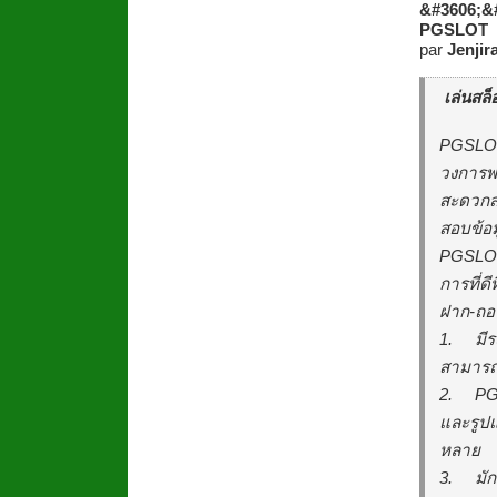
&#3606;&
PGSLOT
par
Jenjir
เล่นสล
PGSLOT 
วงการพน
สะดวกสบ
สอบข้อมู
PGSLOT 
การที่ด
ฝาก-ถอ
1.
มี
สามารถ
2.
PG
และรูป
หลาย
3.
มัก