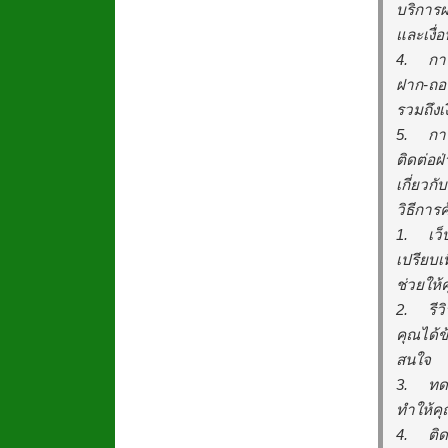
บริการฝ
และเงื่อ
4.
กา
ฝาก-ถอนอ
รวมถึงเ
5.
การ
ติดต่อฝ
เกี่ยว
วิธีการ
1.
เว
เปรียบเ
ช่วยให้
2.
รีว
คุณได้ข
สนใจ
3.
ทด
ทำให้คุ
4.
ติ