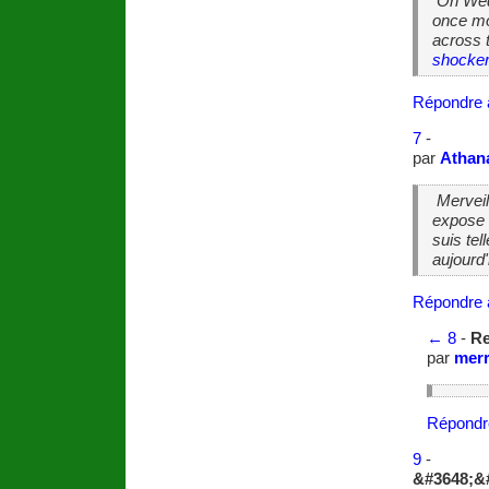
On Wedn
once mo
across 
shocker
Répondre 
7
-
par
Athan
Merveill
expose 
suis tel
aujourd
Répondre 
←
8
-
Re
par
merr
Répondr
9
-
&#3648;&