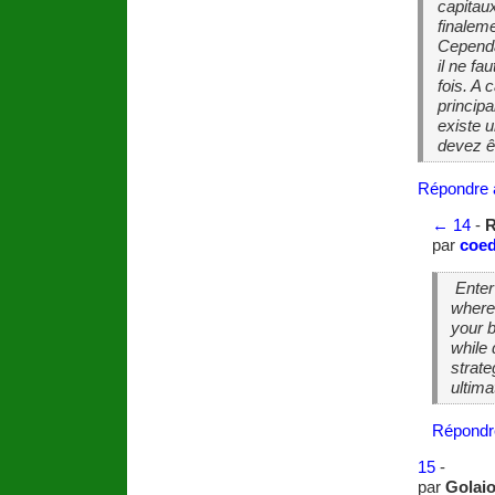
capitau
finaleme
Cependa
il ne fa
fois. A
principa
existe u
devez ê
Répondre 
←
14
-
R
par
coed
Enter
where
your 
while 
strat
ultima
Répondr
15
-
par
Golai